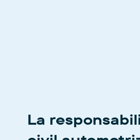
Obtén hoy 
La responsabil
civil automotri