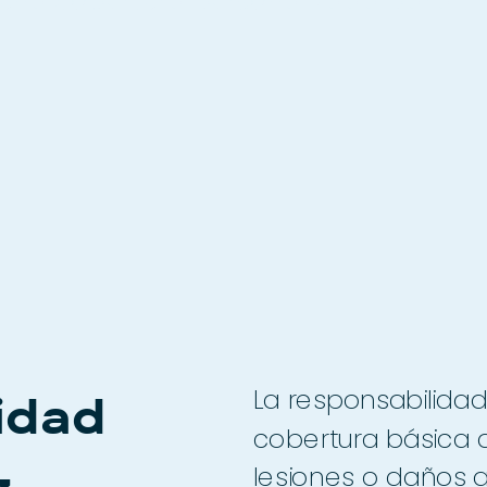
una cobertura personalizada para ti 
La responsabilidad 
idad 
cobertura básica 
z
lesiones o daños a