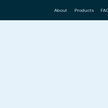
ESPAÑOL
About
Products
FA
uro de camio
rciales en Ge