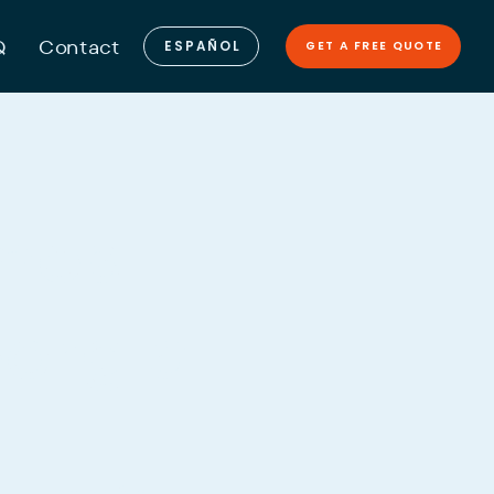
GET A FREE QUOTE
Q
Contact
nes 
orgia